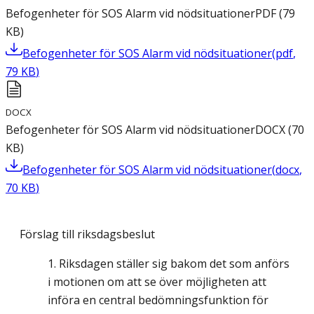
Befogenheter för SOS Alarm vid nödsituationer
PDF
(
79
KB
)
Befogenheter för SOS Alarm vid nödsituationer
(
pdf
,
79
KB
)
DOCX
Befogenheter för SOS Alarm vid nödsituationer
DOCX
(
70
KB
)
Befogenheter för SOS Alarm vid nödsituationer
(
docx
,
70
KB
)
Förslag till riksdagsbeslut
Riksdagen ställer sig bakom det som anförs
i motionen om att se över möjligheten att
införa en central bedömningsfunktion för