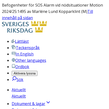
Befogenheter för SOS Alarm vid nödsituationer Motion
2024/25:1495 av Marléne Lund Kopparklint (M)
Till
innehåll på sidan
Lättläst
Teckenspråk
In English
Other languages
Ordbok
Aktivera lyssna
Sök
Aktuellt
Aktuellt
Dokument & lagar