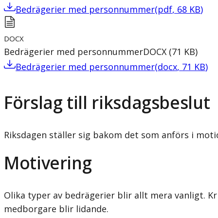
Bedrägerier med personnummer
(
pdf
,
68
KB
)
DOCX
Bedrägerier med personnummer
DOCX
(
71
KB
)
Bedrägerier med personnummer
(
docx
,
71
KB
)
Förslag till riksdagsbeslut
Riksdagen ställer sig bakom det som anförs i mot
Motivering
Olika typer av bedrägerier blir allt mera vanligt.
medborgare blir lidande.