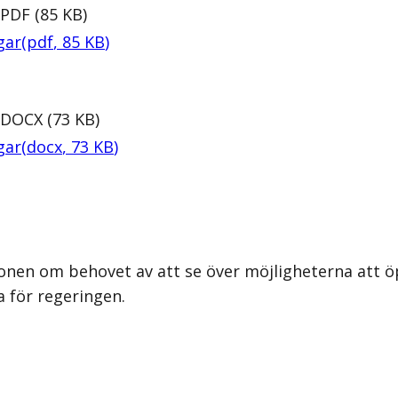
PDF
(
85
KB
)
gar
(
pdf
,
85
KB
)
DOCX
(
73
KB
)
gar
(
docx
,
73
KB
)
onen om behovet av att se över möjligheterna att ö
a för regeringen.