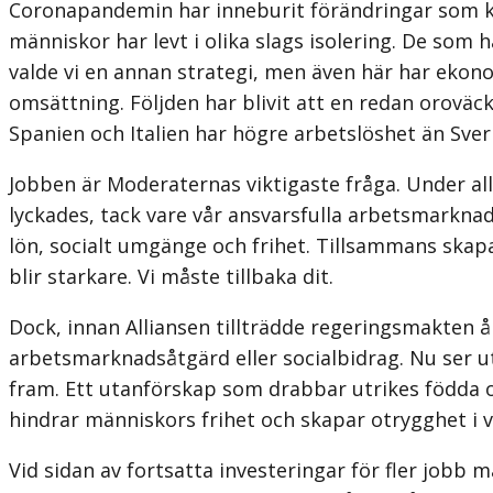
Coronapandemin har inneburit förändringar som kn
människor har levt i olika slags isolering. De som
valde vi en annan strategi, men även här har ekon
omsättning. Följden har blivit att en redan oroväck
Spanien och Italien har högre arbetslöshet än Sveri
Jobben är Moderaternas viktigaste fråga. Under alli
lyckades, tack vare vår ansvarsfulla arbetsmarkn
lön, socialt umgänge och frihet. Tillsam­mans skap
blir starkare. Vi måste tillbaka dit.
Dock, innan Alliansen tillträdde regeringsmakten å
arbetsmarknadsåtgärd eller socialbidrag. Nu ser u
fram. Ett utanförskap som drabbar utrikes födda oc
hindrar människors frihet och skapar otrygghet i v
Vid sidan av fortsatta investeringar för fler jobb