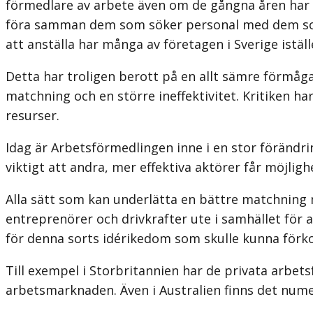
förmedlare av arbete även om de gångna åren har i
föra samman dem som söker personal med dem som s
att anställa har många av företagen i Sverige istäl
Detta har troligen berott på en allt sämre förmåga 
matchning och en större ineffektivitet. Kritiken h
resurser.
Idag är Arbetsförmedlingen inne i en stor förändri
viktigt att andra, mer effektiva aktörer får möjligh
Alla sätt som kan underlätta en bättre matchning 
entreprenörer och drivkrafter ute i samhället för a
för denna sorts idérikedom som skulle kunna förko
Till exempel i Storbritannien har de privata arbets
arbetsmarknaden. Även i Australien finns det numer