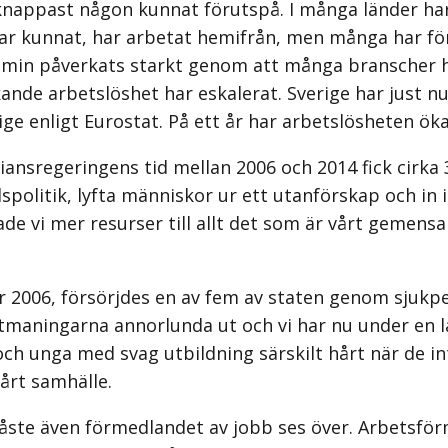
appast någon kunnat förutspå. I många länder har 
 har kunnat, har arbetat hemifrån, men många har fö
omin påverkats starkt genom att många branscher he
ande arbetslöshet har eskalerat. Sverige har just n
ge enligt Eurostat. På ett år har arbetslösheten ökat
ansregeringens tid mellan 2006 och 2014 fick cirka 34
adspolitik, lyfta människor ur ett utanförskap och
ade vi mer resurser till allt det som är vårt gemen
r 2006, försörjdes en av fem av staten genom sjukpe
tmaningarna annorlunda ut och vi har nu under en lå
h unga med svag utbildning särskilt hårt när de int
årt samhälle.
 måste även förmedlandet av jobb ses över. Arbetsför