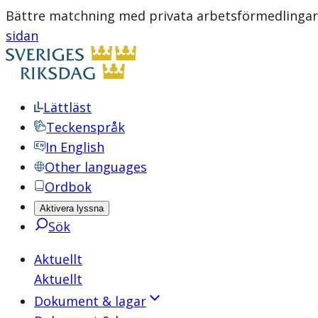
Bättre matchning med privata arbetsförmedlingar 
sidan
Lättläst
Teckenspråk
In English
Other languages
Ordbok
Aktivera lyssna
Sök
Aktuellt
Aktuellt
Dokument & lagar