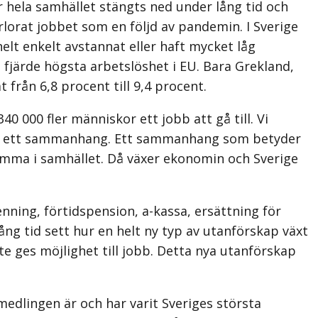
hela samhället stängts ned under lång tid och
rlorat jobbet som en följd av pandemin. I Sverige
lt enkelt avstannat eller haft mycket låg
u fjärde högsta arbetslöshet i EU. Bara Grekland,
 från 6,8 procent till 9,4 procent.
0 000 fler människor ett jobb att gå till. Vi
 in i ett sammanhang. Ett sammanhang som betyder
samma i samhället. Då växer ekonomin och Sverige
nning, förtidspension, a-kassa, ersättning för
ng tid sett hur en helt ny typ av utanförskap växt
e ges möjlighet till jobb. Detta nya utanförskap
medlingen är och har varit Sveriges största