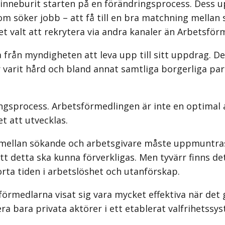
nneburit starten på en förändringsprocess. Dess upp
öker jobb – att få till en bra matchning mellan s
let valt att rekrytera via andra kanaler än Arbetsför
från myndigheten att leva upp till sitt uppdrag. De 
ar varit hård och bland annat samtliga borgerliga p
ngsprocess. Arbetsförmedlingen är inte en optimal a
et att utvecklas.
mellan sökande och arbetsgivare måste uppmuntras y
tt detta ska kunna förverkligas. Men tyvärr finns de
rta tiden i arbetslöshet och utanförskap.
förmedlarna visat sig vara mycket effektiva när det 
a bara privata aktörer i ett etablerat valfrihetssy