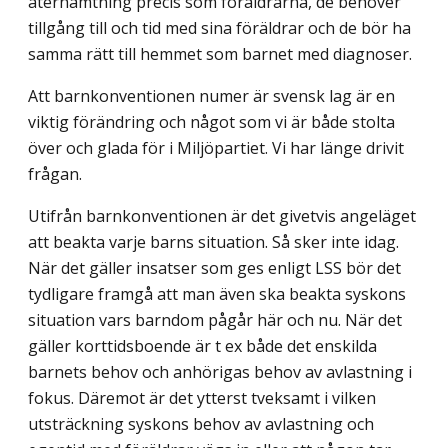
återhämtning precis som föräldrarna, de behöver
tillgång till och tid med sina föräldrar och de bör ha
samma rätt till hemmet som barnet med diagnoser.
Att barnkonventionen numer är svensk lag är en
viktig förändring och något som vi är både stolta
över och glada för i Miljöpartiet. Vi har länge drivit
frågan.
Utifrån barnkonventionen är det givetvis angeläget
att beakta varje barns situation. Så sker inte idag.
När det gäller insatser som ges enligt LSS bör det
tydligare framgå att man även ska beakta syskons
situation vars barndom pågår här och nu. När det
gäller korttidsboende är t ex både det enskilda
barnets behov och anhörigas behov av avlast­ning i
fokus. Däremot är det ytterst tveksamt i vilken
utsträckning syskons behov av avlastning och