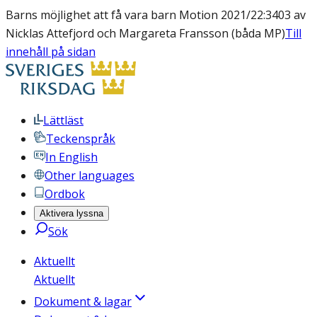
Barns möjlighet att få vara barn Motion 2021/22:3403 av
Nicklas Attefjord och Margareta Fransson (båda MP)
Till
innehåll på sidan
Lättläst
Teckenspråk
In English
Other languages
Ordbok
Aktivera lyssna
Sök
Aktuellt
Aktuellt
Dokument & lagar