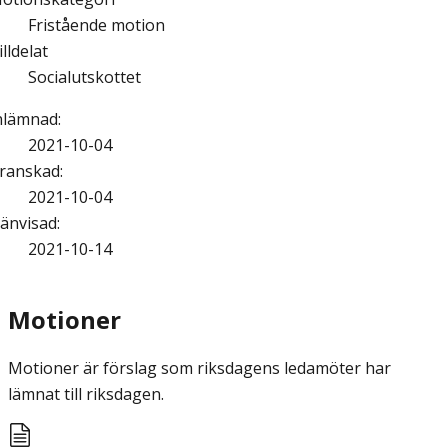
Fristående motion
illdelat
Socialutskottet
nlämnad
:
2021-10-04
ranskad
:
2021-10-04
änvisad
:
2021-10-14
Motioner
Motioner är förslag som riksdagens ledamöter har
lämnat till riksdagen.