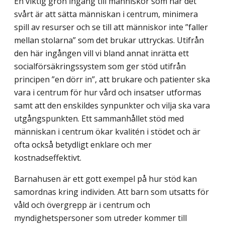
En viktig grön ingång till människor som har det
svårt är att sätta människan i centrum, minimera
spill av resurser och se till att människor inte ”faller
mellan stolarna” som det brukar uttryckas. Utifrån
den här ingången vill vi bland annat inrätta ett
socialförsäk­ringssystem som ger stöd utifrån
principen ”en dörr in”, att brukare och patienter ska
vara i centrum för hur vård och insatser utformas
samt att den enskildes synpunkter och vilja ska vara
utgångspunkten. Ett sammanhållet stöd med
människan i centrum ökar kvalitén i stödet och är
ofta också betydligt enklare och mer
kostnadseffektivt.
Barnahusen är ett gott exempel på hur stöd kan
samordnas kring individen. Att barn som utsatts för
våld och övergrepp är i centrum och
myndighetspersoner som utreder kommer till