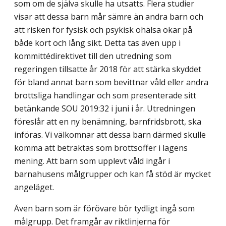
som om de själva skulle ha utsatts. Flera studier
visar att dessa barn mår sämre än andra barn och
att risken för fysisk och psykisk ohälsa ökar på
både kort och lång sikt. Detta tas även upp i
kommittédirektivet till den utredning som
regeringen tillsatte år 2018 för att stärka skyddet
för bland annat barn som bevittnar våld eller andra
brottsliga handlingar och som presenterade sitt
betänkande SOU 2019:32 i juni i år. Utredningen
föreslår att en ny benämning, barnfridsbrott, ska
införas. Vi välkomnar att dessa barn därmed skulle
komma att betraktas som brottsoffer i lagens
mening. Att barn som upplevt våld ingår i
barnahusens målgrupper och kan få stöd är mycket
angeläget.
Även barn som är förövare bör tydligt ingå som
målgrupp. Det framgår av riktlinjer­na för