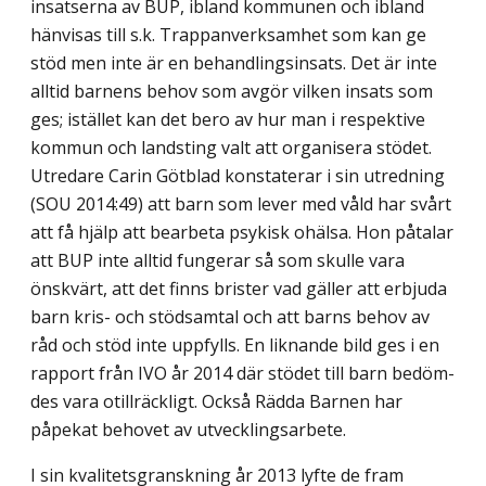
insatserna av BUP, ibland kommunen och ibland
hänvisas till s.k. Trappanverksamhet som kan ge
stöd men inte är en behandlingsinsats. Det är inte
alltid barnens behov som avgör vilken insats som
ges; istället kan det bero av hur man i respektive
kommun och landsting valt att organisera stödet.
Utredare Carin Götblad konstaterar i sin utredning
(SOU 2014:49) att barn som lever med våld har svårt
att få hjälp att bearbeta psykisk ohälsa. Hon påtalar
att BUP inte alltid fungerar så som skulle vara
önskvärt, att det finns brister vad gäller att erbjuda
barn kris- och stödsamtal och att barns behov av
råd och stöd inte uppfylls. En liknande bild ges i en
rapport från IVO år 2014 där stödet till barn bedöm­
des vara otillräckligt. Också Rädda Barnen har
påpekat behovet av utvecklingsarbete.
I sin kvalitetsgranskning år 2013 lyfte de fram