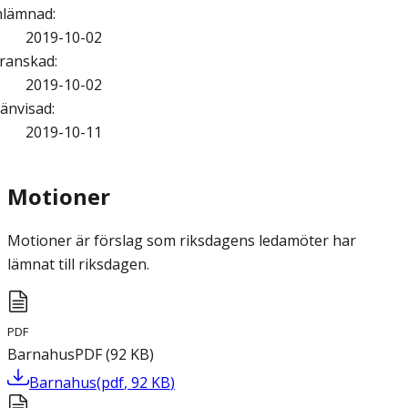
nlämnad
:
2019-10-02
ranskad
:
2019-10-02
änvisad
:
2019-10-11
Motioner
Motioner är förslag som riksdagens ledamöter har
lämnat till riksdagen.
PDF
Barnahus
PDF
(
92
KB
)
Barnahus
(
pdf
,
92
KB
)