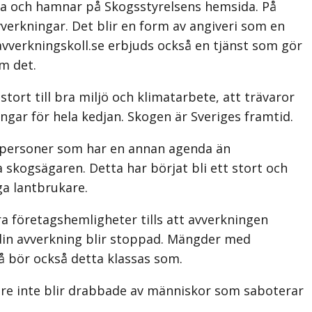
liga och hamnar på Skogsstyrelsens hemsida. På
verkningar. Det blir en form av angiveri som en
vverkningskoll.se erbjuds också en tjänst som gör
m det.
stort till bra miljö och klimatarbete, att trävaror
gar för hela kedjan. Skogen är Sveriges framtid.
h personer som har en annan agenda än
skogsägaren. Detta har börjat bli ett stort och
ga lantbrukare.
 företagshemligheter tills att avverkningen
din avverk­ning blir stoppad. Mängder med
å bör också detta klassas som.
gare inte blir drabbade av människor som saboterar