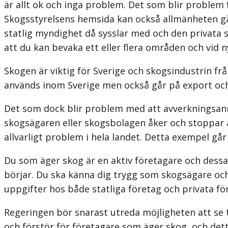
är allt ok och inga problem. Det som blir problem
Skogsstyrelsens hemsida kan också allmänheten gå 
statlig myndighet då sysslar med och den privata 
att du kan bevaka ett eller flera områden och vid
Skogen är viktig för Sverige och skogsindustrin från
används inom Sverige men också går på export och 
Det som dock blir problem med att avverkningsanm
skogsägaren eller skogsbola­gen åker och stoppar a
allvarligt problem i hela landet. Detta exempel g
Du som äger skog är en aktiv företagare och dess
börjar. Du ska känna dig trygg som skogsägare och
uppgifter hos både statliga företag och privata f
Regeringen bör snarast utreda möjligheten att se 
och förstör för företagare som äger skog, och dett