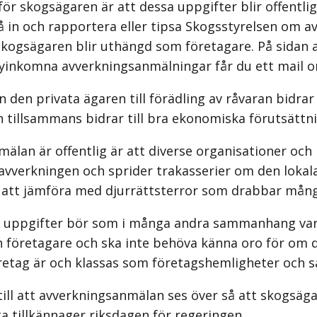
 för skogsägaren är att dessa uppgifter blir offent
in och rapportera eller tipsa Skogsstyrelsen om av
skogsägaren blir uthängd som företagare. På sidan a
 nyinkomna avverkningsanmälningar får du ett mail o
 den privata ägaren till förädling av råvaran bidrar 
tillsammans bidrar till bra ekonomiska förutsättnin
älan är offentlig är att diverse organisationer oc
vverkningen och sprider trakasserier om den lokala 
år att jämföra med djurrättsterror som drabbar mån
a uppgifter bör som i många andra sammanhang vara
 företagare och ska inte behöva känna oro för om 
öretag är och klassas som företagshemligheter och s
till att avverkningsanmälan ses över så att skogsä
a tillkännager riksdagen för regeringen.