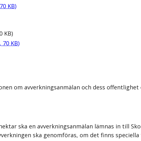
70
KB
)
0
KB
)
,
70
KB
)
onen om avverkningsanmälan och dess offentlighet o
hektar ska en avverkningsanmälan lämnas in till Sk
verkningen ska genomföras, om det finns speciella f