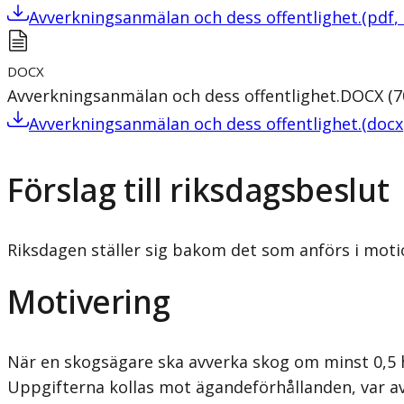
Avverkningsanmälan och dess offentlighet.
(
pdf
,
DOCX
Avverkningsanmälan och dess offentlighet.
DOCX
(
7
Avverkningsanmälan och dess offentlighet.
(
docx
Förslag till riksdagsbeslut
Riksdagen ställer sig bakom det som anförs i moti
Motivering
När en skogsägare ska avverka skog om minst 0,5 
Uppgifterna kollas mot ägan­deförhållanden, var av