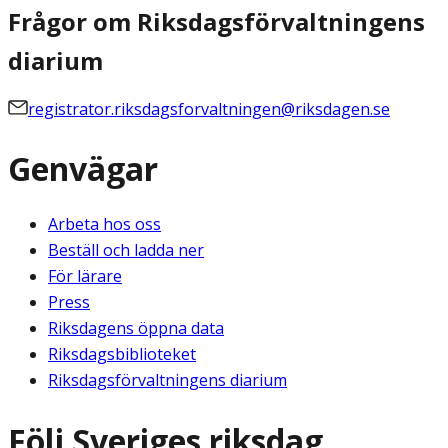
Frågor om Riksdagsförvaltningens
diarium
registrator.riksdagsforvaltningen@riksdagen.se
Genvägar
Arbeta hos oss
Beställ och ladda ner
För lärare
Press
Riksdagens öppna data
Riksdagsbiblioteket
Riksdagsförvaltningens diarium
Följ Sveriges riksdag