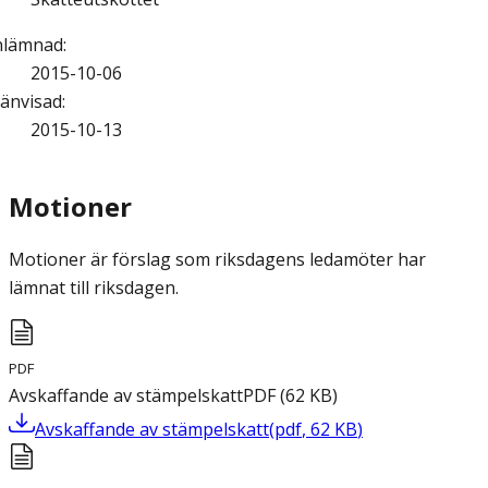
nlämnad
:
2015-10-06
änvisad
:
2015-10-13
Motioner
Motioner är förslag som riksdagens ledamöter har
lämnat till riksdagen.
PDF
Avskaffande av stämpelskatt
PDF
(
62
KB
)
Avskaffande av stämpelskatt
(
pdf
,
62
KB
)