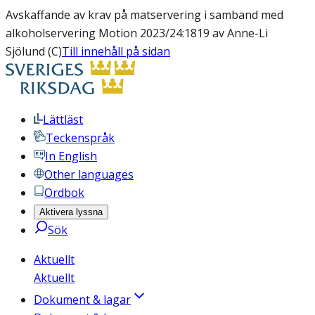
Avskaffande av krav på matservering i samband med
alkoholservering Motion 2023/24:1819 av Anne-Li
Sjölund (C)
Till innehåll på sidan
Lättläst
Teckenspråk
In English
Other languages
Ordbok
Aktivera lyssna
Sök
Aktuellt
Aktuellt
Dokument & lagar