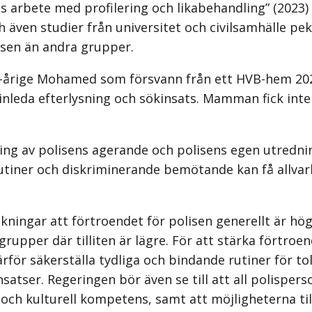
ns arbete med profilering och likabehandling” (202
h även studier från universitet och civilsamhälle p
sen än andra grupper.
-årige Mohamed som försvann från ett HVB-hem 202
leda efterlysning och sökinsats. Mamman fick inte t
g av polisens agerande och polisens egen utrednin
 rutiner och diskriminerande bemötande kan få allva
kningar att förtroendet för polisen generellt är hö
rupper där tilliten är lägre. För att stärka förtro
ärför säkerställa tydliga och bindande rutiner för t
nsatser. Regeringen bör även se till att all polisper
 och kulturell kompetens, samt att möjligheterna til