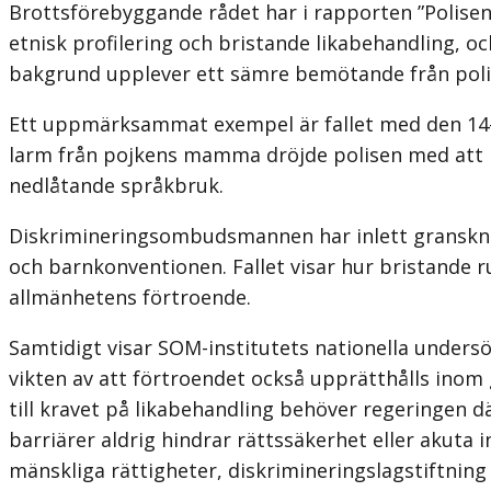
Brottsförebyggande rådet har i rapporten ”Polise
etnisk profilering och bristande likabehandling, oc
bakgrund upplever ett sämre bemötande från poli
Ett uppmärksammat exempel är fallet med den 14
larm från pojkens mamma dröjde polisen med att in
nedlåtande språkbruk.
Diskrimineringsombudsmannen har inlett gransknin
och barnkonven­tionen. Fallet visar hur bristande
allmänhetens förtroende.
Samtidigt visar SOM-institutets nationella undersö
vikten av att förtroendet också upprätthålls inom g
till kravet på likabehandling behöver regeringen d
barriärer aldrig hindrar rättssäkerhet eller akuta i
mänskliga rättigheter, diskrimineringslagstiftning