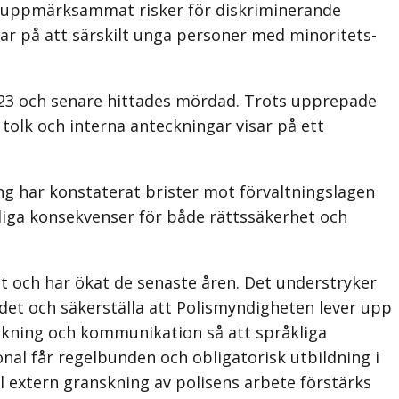
3) uppmärksammat risker för diskriminerande
ekar på att särskilt unga personer med minoritets­
3 och senare hittades mördad. Trots upprepade
olk och interna anteckningar visar på ett
g har konstaterat brister mot förvaltningslagen
rliga konsekvenser för både rättssäkerhet och
gt och har ökat de senaste åren. Det understryker
endet och säkerställa att Polismyndigheten lever upp
olkning och kommuni­kation så att språkliga
sonal får regelbunden och obligatorisk utbildning i
l extern granskning av polisens arbete förstärks