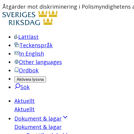
Åtgärder mot diskriminering i Polismyndighetens a
Lättläst
Teckenspråk
In English
Other languages
Ordbok
Aktivera lyssna
Sök
Aktuellt
Aktuellt
Dokument & lagar
Dokument & lagar