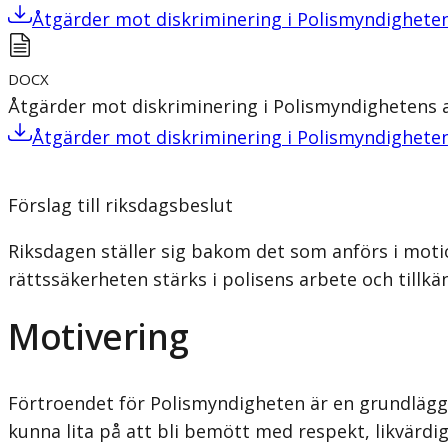
Åtgärder mot diskriminering i Polismyndighete
DOCX
Åtgärder mot diskriminering i Polismyndighetens 
Åtgärder mot diskriminering i Polismyndighete
Förslag till riksdagsbeslut
Riksdagen ställer sig bakom det som anförs i motio
rättssäkerheten stärks i polisens arbete och tillkä
Motivering
Förtroendet för Polismyndigheten är en grundlägga
kunna lita på att bli bemött med respekt, likvärdigh