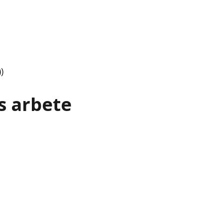
)
s arbete