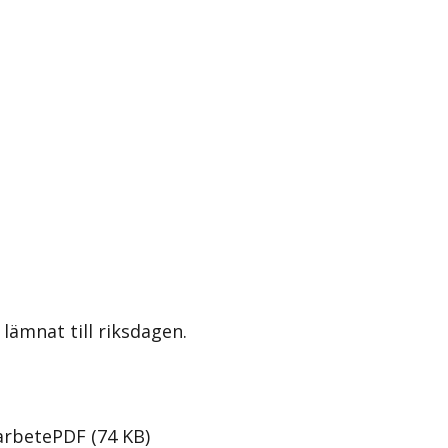
lämnat till riksdagen.
arbete
PDF
(
74
KB
)