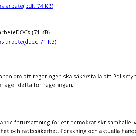
ns arbete
(
pdf
,
74
KB
)
arbete
DOCX
(
71
KB
)
ns arbete
(
docx
,
71
KB
)
nen om att regeringen ska säkerställa att Polismyn
nnager detta för regeringen.
nde förutsättning för ett demokratiskt samhälle. V
et och rättssäkerhet. Forskning och aktuella händelse