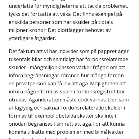
underlätta för myndigheterna att tackla problemet,
tycks det fortsätta att växa. Det finns exempel på
enskilda personer som har skulder på tiotals
miljoner kronor. Det blottlägger behovet av
ytterligare åtgärder.
Det faktum att vi har individer som på pappret äger
tusentals bilar och samtidigt har fordonsrelaterade
skulder i mångmiljonklassen väcker frågan om att
införa begränsningar rörande hur många fordon
en privatperson kan få lov att äga. Möjligheten att
införa någon form av spärr i fordonsregistret bör
utredas. Äganderätten måste dock värnas. Den som
är laglydig och saknar fordonsrelaterade skulder i
form av till exempel obetalda skatter ska inte i
onödan begränsas i sin rätt att äga. För att kunna
komma tillrätta med problemen med bilmålvakter