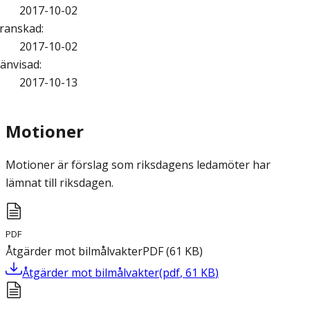
2017-10-02
ranskad
:
2017-10-02
änvisad
:
2017-10-13
Motioner
Motioner är förslag som riksdagens ledamöter har
lämnat till riksdagen.
PDF
Åtgärder mot bilmålvakter
PDF
(
61
KB
)
Åtgärder mot bilmålvakter
(
pdf
,
61
KB
)