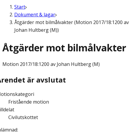
Start
Dokument & lagar
Åtgärder mot bilmålvakter (Motion 2017/18:1200 av
Johan Hultberg (M))
Åtgärder mot bilmålvakter
Motion
2017/18:1200 av Johan Hultberg (M)
Ärendet är avslutat
otionskategori
Fristående motion
illdelat
Civilutskottet
nlämnad
: