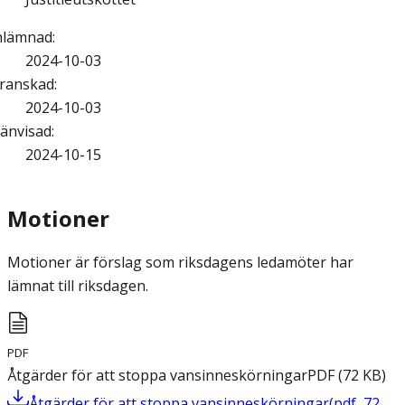
nlämnad
:
2024-10-03
ranskad
:
2024-10-03
änvisad
:
2024-10-15
Motioner
Motioner är förslag som riksdagens ledamöter har
lämnat till riksdagen.
PDF
Åtgärder för att stoppa vansinneskörningar
PDF
(
72
KB
)
Åtgärder för att stoppa vansinneskörningar
(
pdf
,
72