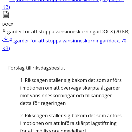
KB
)
DOCX
Åtgärder för att stoppa vansinneskörningar
DOCX
(
70
KB
)
Åtgärder för att stoppa vansinneskörningar
(
docx
,
70
KB
)
Förslag till riksdagsbeslut
Riksdagen ställer sig bakom det som anförs
i motionen om att överväga skärpta åtgärder
mot vansinneskörningar och tillkännager
detta för regeringen.
Riksdagen ställer sig bakom det som anförs
i motionen om att införa skärpt lagstiftning
för att möjliggöra omedelbart