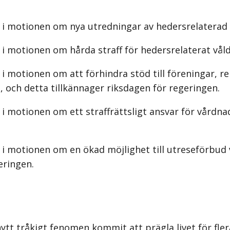
i motionen om nya utredningar av hedersrelaterad b
i motionen om hårda straff för hedersrelaterat våld
i motionen om att förhindra stöd till föreningar, r
, och detta tillkännager riksdagen för regeringen.
 i motionen om ett straffrättsligt ansvar för vård
 motionen om en ökad möjlighet till utreseförbud vid 
eringen.
 nytt tråkigt fenomen kommit att prägla livet för fler