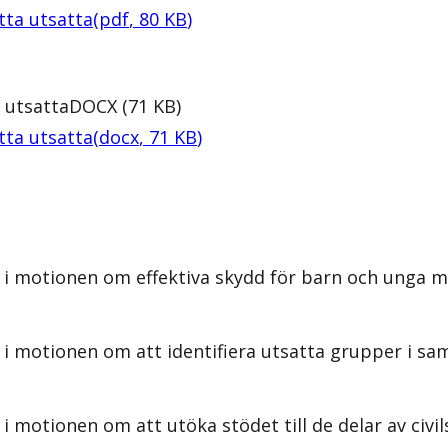
tta utsatta
(
pdf
,
80
KB
)
 utsatta
DOCX
(
71
KB
)
tta utsatta
(
docx
,
71
KB
)
i motionen om effektiva skydd för barn och unga mo
i motionen om att identifiera utsatta grupper i sam
i motionen om att utöka stödet till de delar av civ