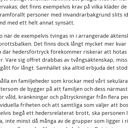
rvakas; det finns exempelvis krav på vilka kläder de 
Framförallt personer med invandrarbakgrund slits ida
nd med ett helt annat synsätt.
ro när de exempelvis tvingas in i arrangerade äktens
brottsbalken. Det finns dock långt mycket mer kvar 
 där hedersförtryck förekommer riskerar att hotas oc
ler. Vare sig offret drabbas av tvångsäktenskap, miss
ått för långt. Samhället ska alltid erbjuda det stö
hålla en familjeheder som krockar med vårt sekulär
eftersom de bygger på att familjen och dess närmaste
ör våld, kränkningar och påtryckningar från flera per
viduella friheten och att samtliga som väljer att bosä
vis begå ett hedersrelaterat brott, ska personen la
a, inte minst då många av de grupper som ligger i r