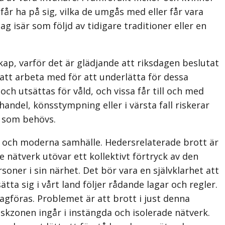
får ha på sig, vilka de umgås med eller får vara
g isär som följd av tidigare traditioner eller en
kap, varför det är glädjande att riksdagen beslutat
att arbeta med för att underlätta för dessa
h utsättas för våld, och vissa får till och med
handel, könsstympning eller i värsta fall riskerar
d som behövs.
a och moderna samhälle. Hedersrelaterade brott är
 nätverk utövar ett kollektivt förtryck av den
soner i sin närhet. Det bör vara en självklarhet att
tta sig i vårt land följer rådande lagar och regler.
gföras. Problemet är att brott i just denna
iskzonen ingår i instängda och isolerade nätverk.