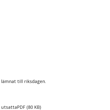
lämnat till riksdagen.
 utsatta
PDF
(
80
KB
)