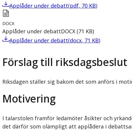
Applåder under debatt
(
pdf
,
70
KB
)
DOCX
Applåder under debatt
DOCX
(
71
KB
)
Applåder under debatt
(
docx
,
71
KB
)
Förslag till riksdagsbeslut
Riksdagen ställer sig bakom det som anförs i motio
Motivering
I talarstolen framför ledamöter åsikter och yrkan
det därför som olämpligt att applådera i debatts