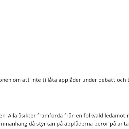
nen om att inte tillåta applåder under debatt och t
den. Alla åsikter framförda från en folkvald ledamo
ammanhang då styrkan på applåderna beror på antal 