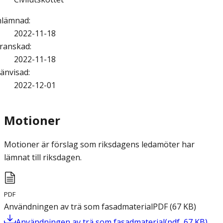
nlämnad
:
2022-11-18
ranskad
:
2022-11-18
änvisad
:
2022-12-01
Motioner
Motioner är förslag som riksdagens ledamöter har
lämnat till riksdagen.
PDF
Användningen av trä som fasadmaterial
PDF
(
67
KB
)
Användningen av trä som fasadmaterial
(
pdf
,
67
KB
)