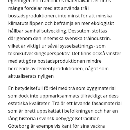
egentligen ett framtidens materialval. Det finns
många fördelar med att använda trä i
bostadsproduktionen, inte minst för att minska
klimatutsläppen och befrämja en mer ekologiskt
hållbar samhällsutveckling. Dessutom stöttas
därigenom den inhemska svenska träindustrin,
vilket är viktigt ur såväl sysselsättnings- som
teknikutvecklingsperspektiv. Det finns också vinster
med att göra bostadsproduktionen mindre
beroende av cement­produktionen, något som
aktualiserats nyligen.
En betydelsefull fördel med trä som byggmaterial
som dock inte uppmärksammats tillräckligt är dess
estetiska kvaliteter. Trä är ett levande fasadmaterial
som är brett uppskattat i befolkningen och har en
lång historia i svensk bebyggelsetradition.
Göteborg är exempelvis känt för sina vackra