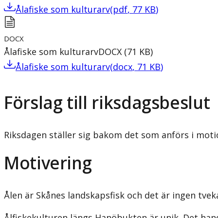
Ålafiske som kulturarv
(
pdf
,
77
KB
)
DOCX
Ålafiske som kulturarv
DOCX
(
71
KB
)
Ålafiske som kulturarv
(
docx
,
71
KB
)
Förslag till riksdagsbeslut
Riksdagen ställer sig bakom det som anförs i motio
Motivering
Ålen är Skånes landskapsfisk och det är ingen tveka
Ålfiskekulturen längs Hanöbukten är unik. Det hand