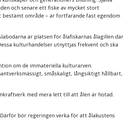
iden och senare ett fiske av mycket stort
sst bestämt område – är fortfarande fast egendom
labodarna är platsen för ålafiskarnas ålagillen där
 Dessa kulturhändelser utnyttjas frekvent och ska
ention om de immateriella kulturarven.
antverksmässigt, småskaligt, långsiktigt hållbart,
kraftverk med mera lett till att ålen är hotad.
. Därför bör regeringen verka för att ålakustens