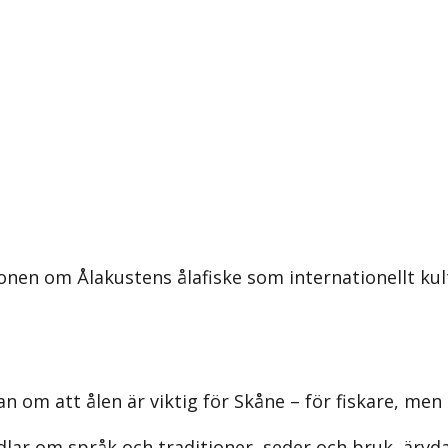
nen om Ålakustens ålafiske som internationellt kult
n om att ålen är viktig för Skåne – för fiskare, men
lar om språk och traditioner, seder och bruk, ärvd