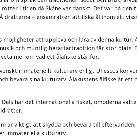
rötter i tiden då Skåne var danskt. Det var på den t
 Åldrätterna – ensamrätten att fiska ål inom ett vi
 möjligheter att uppleva och lära av denna kultur. Å
 musik och muntlig berättartradition får stor plats.
veta mer om vad ett ålafiske står för.
 svenskt immateriellt kulturarv enligt Unescos konv
 bevara sina kulturarv. Ålakustens ålfiske är ett h
 Dels har det internationella fisket, omoderna vatten
ldrätter.
om är viktigt att skydda och bevara till eftervärlden
er immateriella kulturarv.