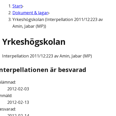
Start
Dokument & lagar
Yrkeshögskolan (Interpellation 2011/12:223 av
Amin, Jabar (MP))
Yrkeshögskolan
Interpellation
2011/12:223 av Amin, Jabar (MP)
Interpellationen är besvarad
nlämnad
:
2012-02-03
nmäld
:
2012-02-13
esvarad
:
2012-02-14