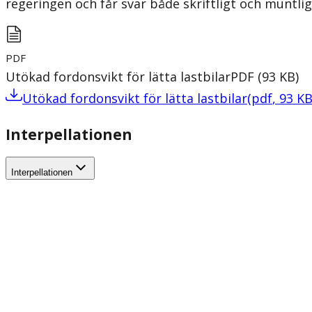
regeringen och får svar både skriftligt och munt
PDF
Utökad fordonsvikt för lätta lastbilar
PDF
(
93
KB
)
Utökad fordonsvikt för lätta lastbilar
(
pdf
,
93
K
Interpellationen
Interpellationen