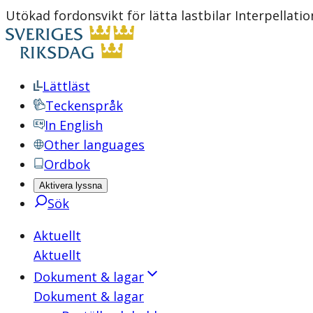
Utökad fordonsvikt för lätta lastbilar Interpellati
Lättläst
Teckenspråk
In English
Other languages
Ordbok
Aktivera lyssna
Sök
Aktuellt
Aktuellt
Dokument & lagar
Dokument & lagar