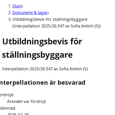
Start
Dokument & lagar
Utbildningsbevis för ställningsbyggare
(Interpellation 2025/26:347 av Sofia Amloh (S))
Utbildningsbevis för
ställningsbyggare
Interpellation
2025/26:347 av Sofia Amloh (S)
Interpellationen är besvarad
ördröjd
Ärendet var fördröjt
nlämnad
:
2026-02-19