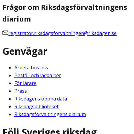
Frågor om Riksdagsförvaltningens
diarium
registrator.riksdagsforvaltningen@riksdagen.se
Genvägar
Arbeta hos oss
Beställ och ladda ner
För lärare
Press
Riksdagens öppna data
Riksdagsbiblioteket
Riksdagsförvaltningens diarium
Följ Sveriges riksdag