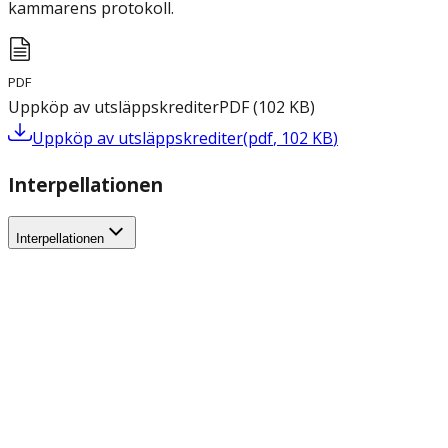
kammarens protokoll.
PDF
Uppköp av utsläppskrediter
PDF
(
102
KB
)
Uppköp av utsläppskrediter
(
pdf
,
102
KB
)
Interpellationen
Interpellationen