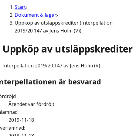
Start
Dokument & lagar
Uppköp av utsläppskrediter (Interpellation
2019/20:147 av Jens Holm (V))
Uppköp av utsläppskrediter
Interpellation
2019/20:147 av Jens Holm (V)
Interpellationen är besvarad
ördröjd
Ärendet var fördröjt
nlämnad
:
2019-11-18
verlämnad
:
2019-11-18