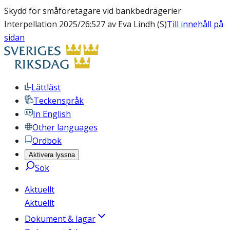
Skydd för småföretagare vid bankbedrägerier
Interpellation 2025/26:527 av Eva Lindh (S)
Till innehåll på
sidan
Lättläst
Teckenspråk
In English
Other languages
Ordbok
Aktivera lyssna
Sök
Aktuellt
Aktuellt
Dokument & lagar