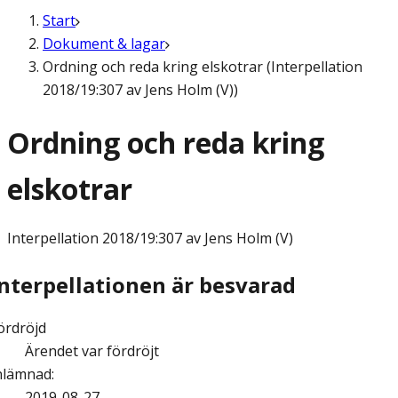
Start
Dokument & lagar
Ordning och reda kring elskotrar (Interpellation
2018/19:307 av Jens Holm (V))
Ordning och reda kring
elskotrar
Interpellation
2018/19:307 av Jens Holm (V)
Interpellationen är besvarad
ördröjd
Ärendet var fördröjt
nlämnad
:
2019-08-27