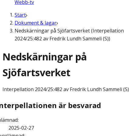
Webb-tv
Start
Dokument & lagar
Nedskärningar på Sjöfartsverket (Interpellation
2024/25:482 av Fredrik Lundh Sammeli (S))
Nedskärningar på
Sjöfartsverket
Interpellation
2024/25:482 av Fredrik Lundh Sammeli (S)
Interpellationen är besvarad
nlämnad
:
2025-02-27
verlämnad
: