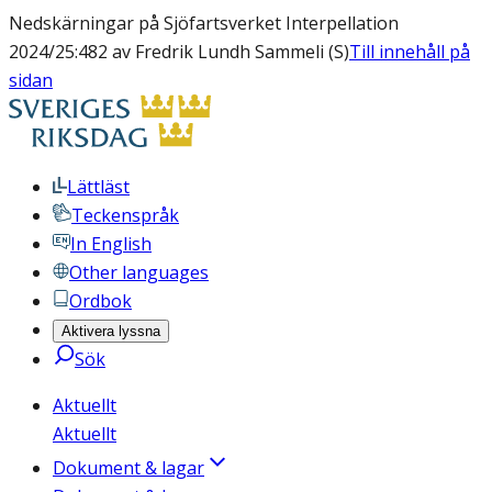
Nedskärningar på Sjöfartsverket Interpellation
2024/25:482 av Fredrik Lundh Sammeli (S)
Till innehåll på
sidan
Lättläst
Teckenspråk
In English
Other languages
Ordbok
Aktivera lyssna
Sök
Aktuellt
Aktuellt
Dokument & lagar