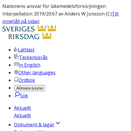
Nationens ansvar för läkemedelsförsörjningen
Interpellation 2019/20:67 av Anders W Jonsson (C)
Till
innehåll på sidan
Lättläst
Teckenspråk
In English
Other languages
Ordbok
Aktivera lyssna
Sök
Aktuellt
Aktuellt
Dokument & lagar