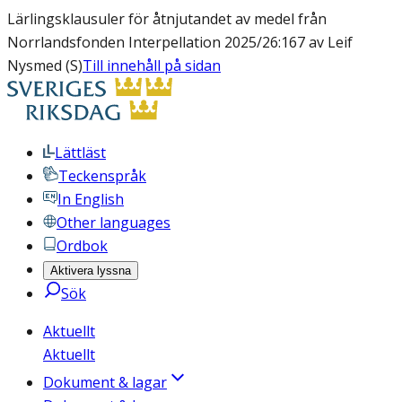
Lärlingsklausuler för åtnjutandet av medel från
Norrlandsfonden Interpellation 2025/26:167 av Leif
Nysmed (S)
Till innehåll på sidan
Lättläst
Teckenspråk
In English
Other languages
Ordbok
Aktivera lyssna
Sök
Aktuellt
Aktuellt
Dokument & lagar