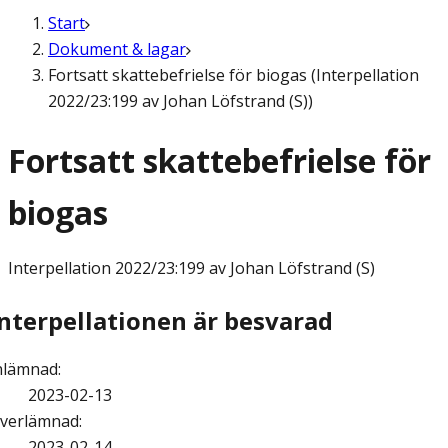
Start
Dokument & lagar
Fortsatt skattebefrielse för biogas (Interpellation
2022/23:199 av Johan Löfstrand (S))
Fortsatt skattebefrielse för
biogas
Interpellation
2022/23:199 av Johan Löfstrand (S)
Interpellationen är besvarad
nlämnad
:
2023-02-13
verlämnad
:
2023-02-14