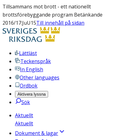
Tillsammans mot brott - ett nationellt
brottsförebyggande program Betänkande
2016/17:JuU15
Till innehåll på sidan
Lättläst
Teckenspråk
In English
Other languages
Ordbok
Aktivera lyssna
Sök
Aktuellt
Aktuellt
Dokument & lagar