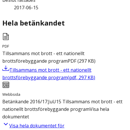
Beslut fattades
2017-06-15
Hela betänkandet
PDF
Tillsammans mot brott - ett nationellt
brottsförebyggande program
PDF
(
297
KB
)
Tillsammans mot brott - ett nationellt
brottsförebyggande program
(
pdf
,
297
KB
)
Webbsida
Betänkande 2016/17:JuU15 Tillsammans mot brott - ett
nationellt brottsförebyggande program
Visa hela
dokumentet
Visa hela dokumentet för