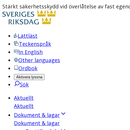
Stärkt säkerhetsskydd vid överlåtelse av fast eg
Lättläst
Teckenspråk
In English
Other languages
Ordbok
Aktivera lyssna
Sök
Aktuellt
Aktuellt
Dokument & lagar
Dokument & lagar