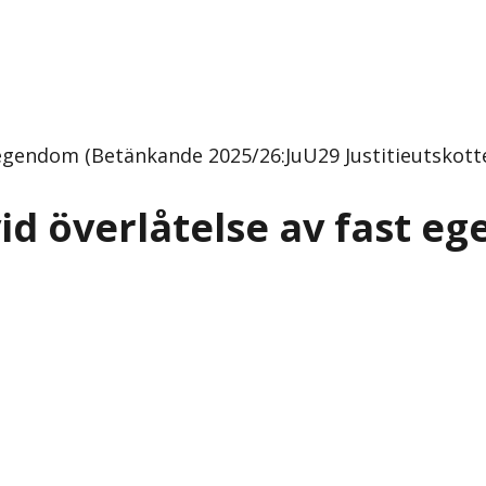
 egendom (Betänkande 2025/26:JuU29 Justitieutskott
id överlåtelse av fast e