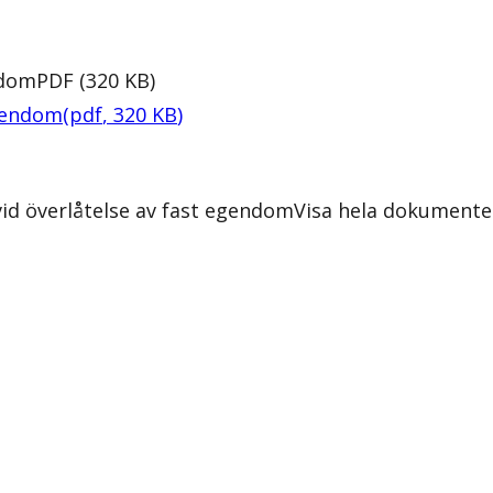
ndom
PDF
(
320
KB
)
egendom
(
pdf
,
320
KB
)
id överlåtelse av fast egendom
Visa hela dokumente