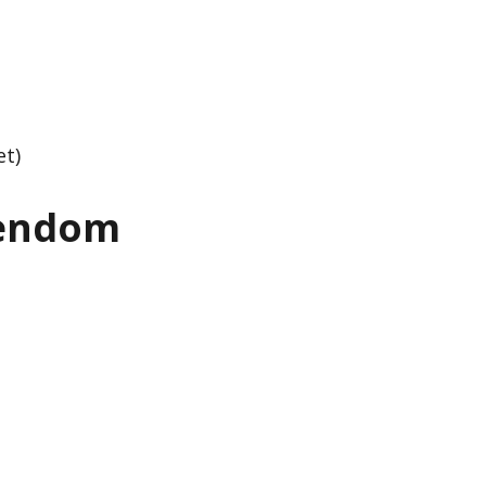
et)
gendom