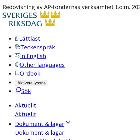
Redovisning av AP-fondernas verksamhet t.o.m. 20
Lättläst
Teckenspråk
In English
Other languages
Ordbok
Aktivera lyssna
Sök
Aktuellt
Aktuellt
Dokument & lagar
Dokument & lagar