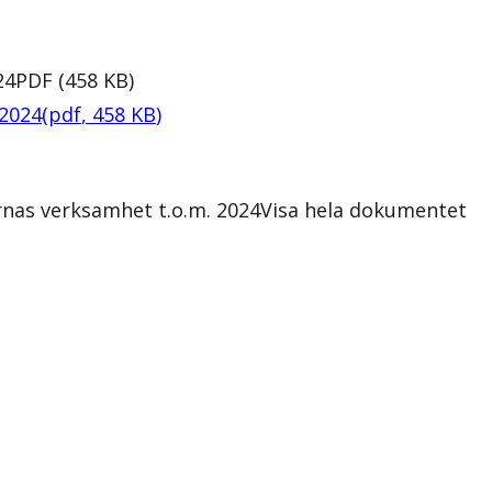
24
PDF
(
458
KB
)
 2024
(
pdf
,
458
KB
)
nas verksamhet t.o.m. 2024
Visa hela dokumentet