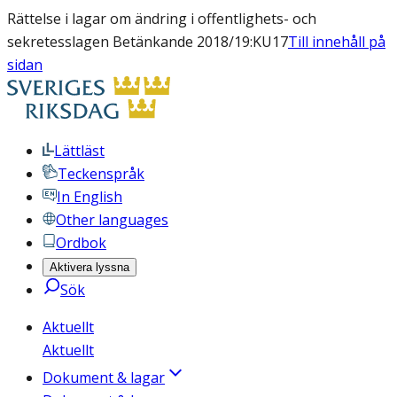
Rättelse i lagar om ändring i offentlighets- och
sekretesslagen Betänkande 2018/19:KU17
Till innehåll på
sidan
Lättläst
Teckenspråk
In English
Other languages
Ordbok
Aktivera lyssna
Sök
Aktuellt
Aktuellt
Dokument & lagar