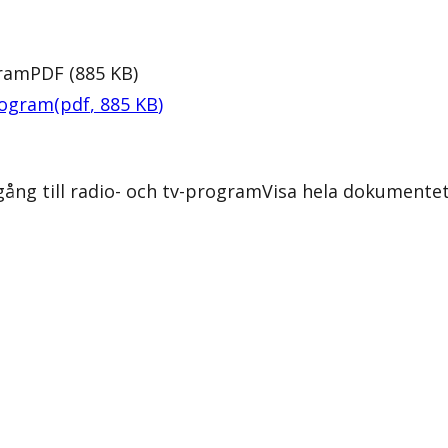
gram
PDF
(
885
KB
)
program
(
pdf
,
885
KB
)
ång till radio- och tv-program
Visa hela dokumente