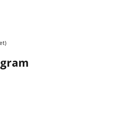
et)
rogram