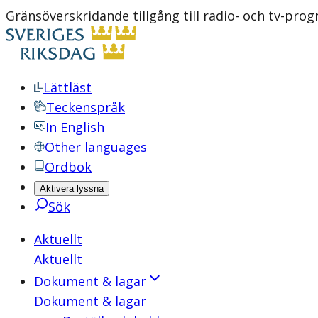
Gränsöverskridande tillgång till radio- och tv-p
Lättläst
Teckenspråk
In English
Other languages
Ordbok
Aktivera lyssna
Sök
Aktuellt
Aktuellt
Dokument & lagar
Dokument & lagar