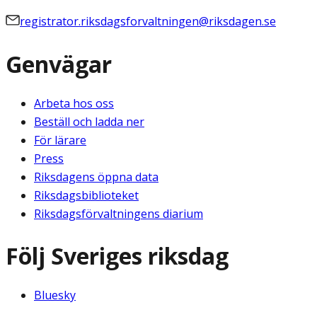
registrator.riksdagsforvaltningen@riksdagen.se
Genvägar
Arbeta hos oss
Beställ och ladda ner
För lärare
Press
Riksdagens öppna data
Riksdagsbiblioteket
Riksdagsförvaltningens diarium
Följ Sveriges riksdag
Bluesky