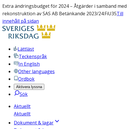
Extra ändringsbudget för 2024 – Åtgärder i samband med
rekonstruktion av SAS AB Betänkande 2023/24:FiU35
Till
innehåll på sidan
Lättläst
Teckenspråk
In English
Other languages
Ordbok
Aktivera lyssna
Sök
Aktuellt
Aktuellt
Dokument & lagar