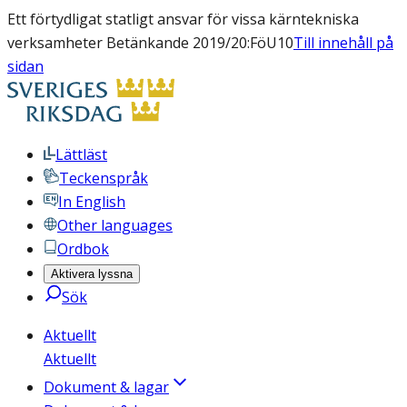
Ett förtydligat statligt ansvar för vissa kärntekniska
verksamheter Betänkande 2019/20:FöU10
Till innehåll på
sidan
Lättläst
Teckenspråk
In English
Other languages
Ordbok
Aktivera lyssna
Sök
Aktuellt
Aktuellt
Dokument & lagar