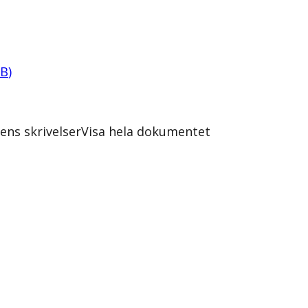
B
)
ns skrivelser
Visa hela dokumentet