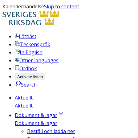
Kalenderhändelse
Skip to content
Lättläst
Teckenspråk
In English
Other languages
Ordbok
Activate listen
Search
Aktuellt
Aktuellt
Dokument & lagar
Dokument & lagar
Beställ och ladda ner