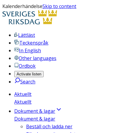
Kalenderhändelse
Skip to content
Lättläst
Teckenspråk
In English
Other languages
Ordbok
Activate listen
Search
Aktuellt
Aktuellt
Dokument & lagar
Dokument & lagar
Beställ och ladda ner