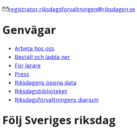
registrator.riksdagsforvaltningen@riksdagen.se
Genvägar
Arbeta hos oss
Beställ och ladda ner
För lärare
Press
Riksdagens öppna data
Riksdagsbiblioteket
Riksdagsförvaltningens diarium
Följ Sveriges riksdag