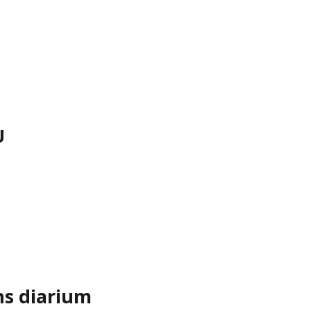
U
ns diarium