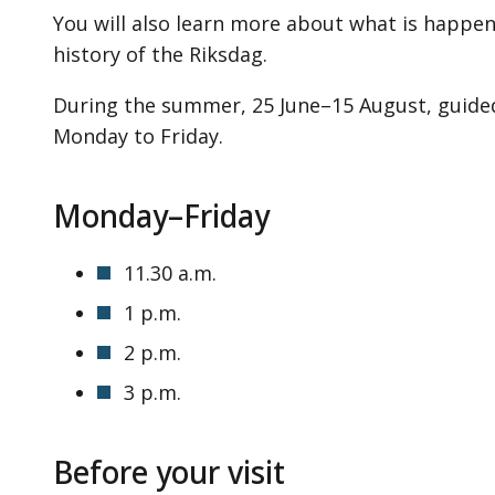
You will also learn more about what is happen
history of the Riksdag.
During the summer, 25 June–15 August, guided
Monday to Friday.
Monday–Friday
11.30 a.m.
1 p.m.
2 p.m.
3 p.m.
Before your visit