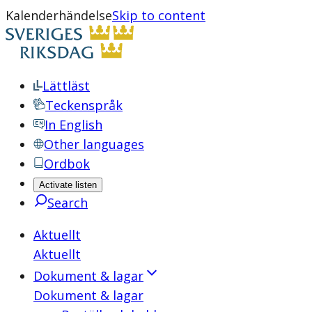
Kalenderhändelse
Skip to content
Lättläst
Teckenspråk
In English
Other languages
Ordbok
Activate listen
Search
Aktuellt
Aktuellt
Dokument & lagar
Dokument & lagar