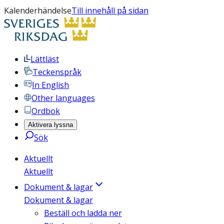
Kalenderhändelse
Till innehåll på sidan
Lättläst
Teckenspråk
In English
Other languages
Ordbok
Aktivera lyssna
Sök
Aktuellt
Aktuellt
Dokument & lagar
Dokument & lagar
Beställ och ladda ner