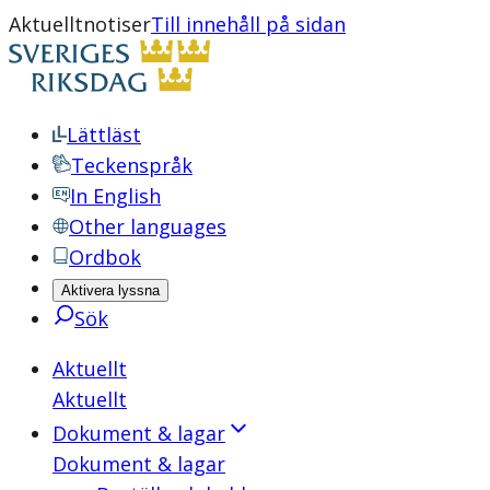
Aktuelltnotiser
Till innehåll på sidan
Lättläst
Teckenspråk
In English
Other languages
Ordbok
Aktivera lyssna
Sök
Aktuellt
Aktuellt
Dokument & lagar
Dokument & lagar