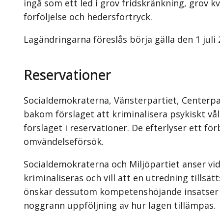
ingå som ett led i grov fridskränkning, grov k
förföljelse och hedersförtryck.
Lagändringarna föreslås börja gälla den 1 juli 
Reservationer
Socialdemokraterna, Vänsterpartiet, Centerpart
bakom förslaget att kriminalisera psykiskt v
förslaget i reservationer. De efterlyser ett fö
omvändelseförsök.
Socialdemokraterna och Miljöpartiet anser vi
kriminaliseras och vill att en utredning tillsä
önskar dessutom kompetenshöjande insatser oc
noggrann uppföljning av hur lagen tillämpas.