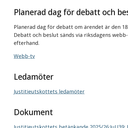
Planerad dag för debatt och be
Planerad dag för debatt om ärendet är den 18
Debatt och beslut sänds via riksdagens webb-tv
efterhand.
Webb-tv
Ledamöter
Justitieutskottets ledamöter
Dokument
Justitieutskottets betänkande 2025/26:JuU39: