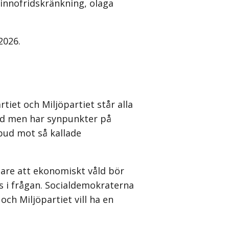
vinnofridskränkning, olaga
2026.
iet och Miljöpartiet står alla
åld men har synpunkter på
rbud mot så kallade
dare att ekonomiskt våld bör
tts i frågan. Socialdemokraterna
h Miljöpartiet vill ha en