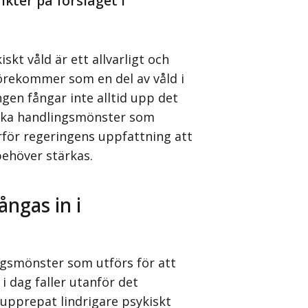
kter på förslaget i
skt våld är ett allvarligt och
förekommer som en del av våld i
ingen fångar inte alltid upp det
iska handlingsmönster som
ärför regeringens uppfattning att
behöver stärkas.
ngas in i
gsmönster som utförs för att
i dag faller utanför det
 upprepat lindrigare psykiskt