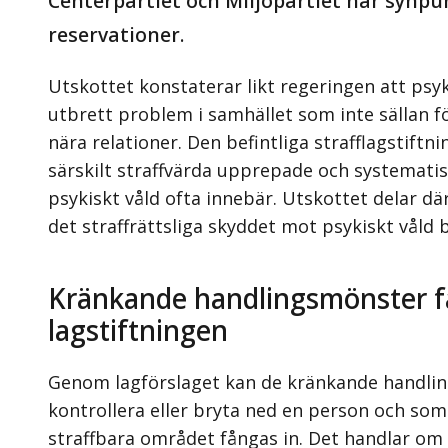
Centerpartiet och Miljöpartiet har synpun
reservationer.
Utskottet konstaterar likt regeringen att psyki
utbrett problem i samhället som inte sällan 
nära relationer. Den befintliga strafflagstiftn
särskilt straffvärda upprepade och systemat
psykiskt våld ofta innebär. Utskottet delar d
det straffrättsliga skyddet mot psykiskt våld 
Kränkande handlingsmönster få
lagstiftningen
Genom lagförslaget kan de kränkande handlin
kontrollera eller bryta ned en person och som 
straffbara området fångas in. Det handlar om