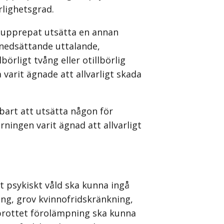
rlighetsgrad.
tt upprepat utsätta en annan
 nedsättande uttalande,
börligt tvång eller otillbörlig
arit ägnade att allvarligt skada
fbart att utsätta någon för
rningen varit ägnad att allvarligt
t psykiskt våld ska kunna ingå
ing, grov kvinnofridskränkning,
t brottet förolämpning ska kunna