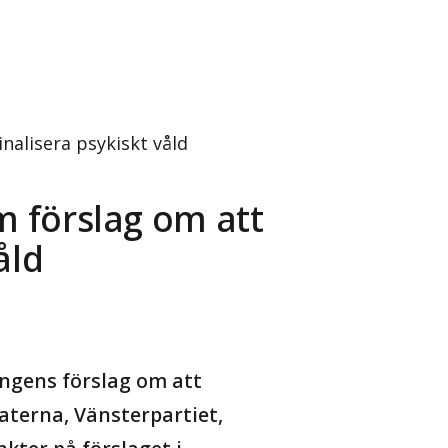
nalisera psykiskt våld
m förslag om att
åld
ingens förslag om att
aterna, Vänsterpartiet,