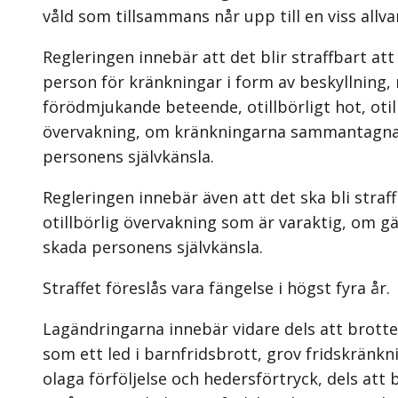
våld som tillsammans når upp till en viss allva
Regleringen innebär att det blir straffbart a
person för kränkningar i form av beskyllning,
förödmjukande beteende, otillbörligt hot, otill
övervakning, om kränkningarna sammantagna v
personens självkänsla.
Regleringen innebär även att det ska bli straf
otillbörlig övervakning som är varaktig, om gä
skada personens självkänsla.
Straffet föreslås vara fängelse i högst fyra år.
Lagändringarna innebär vidare dels att brotte
som ett led i barnfridsbrott, grov fridskränkn
olaga förföljelse och hedersförtryck, dels at