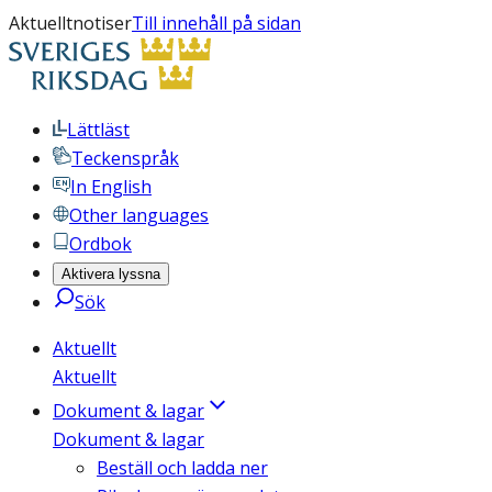
Aktuelltnotiser
Till innehåll på sidan
Lättläst
Teckenspråk
In English
Other languages
Ordbok
Aktivera lyssna
Sök
Aktuellt
Aktuellt
Dokument & lagar
Dokument & lagar
Beställ och ladda ner