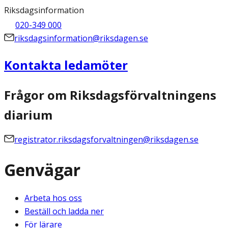
Riksdagsinformation
020-349 000
riksdagsinformation@riksdagen.se
Kontakta ledamöter
Frågor om Riksdagsförvaltningens
diarium
registrator.riksdagsforvaltningen@riksdagen.se
Genvägar
Arbeta hos oss
Beställ och ladda ner
För lärare