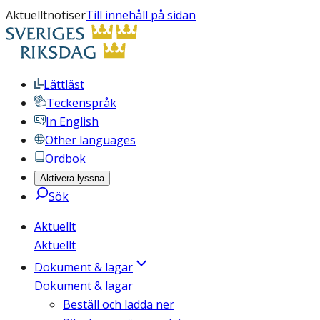
Aktuelltnotiser
Till innehåll på sidan
Lättläst
Teckenspråk
In English
Other languages
Ordbok
Aktivera lyssna
Sök
Aktuellt
Aktuellt
Dokument & lagar
Dokument & lagar
Beställ och ladda ner