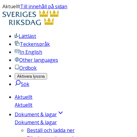
Aktuellt
Till innehåll på sidan
Lättläst
Teckenspråk
In English
Other languages
Ordbok
Aktivera lyssna
Sök
Aktuellt
Aktuellt
Dokument & lagar
Dokument & lagar
Beställ och ladda ner