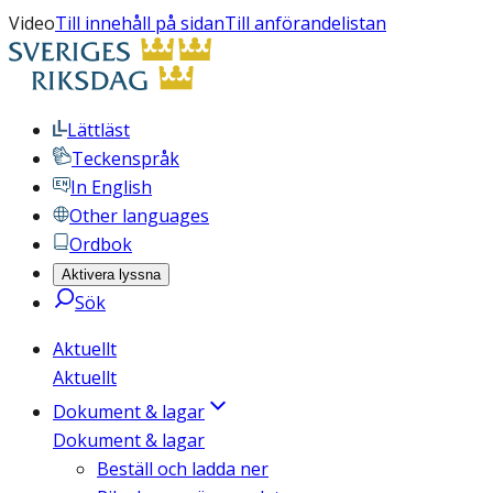
Video
Till innehåll på sidan
Till anförandelistan
Lättläst
Teckenspråk
In English
Other languages
Ordbok
Aktivera lyssna
Sök
Aktuellt
Aktuellt
Dokument & lagar
Dokument & lagar
Beställ och ladda ner