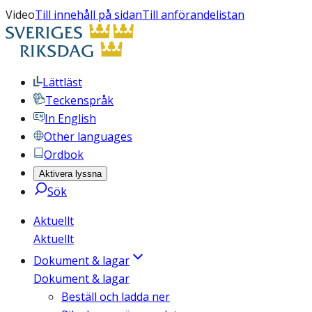
Video
Till innehåll på sidan
Till anförandelistan
Lättläst
Teckenspråk
In English
Other languages
Ordbok
Aktivera lyssna
Sök
Aktuellt
Aktuellt
Dokument & lagar
Dokument & lagar
Beställ och ladda ner