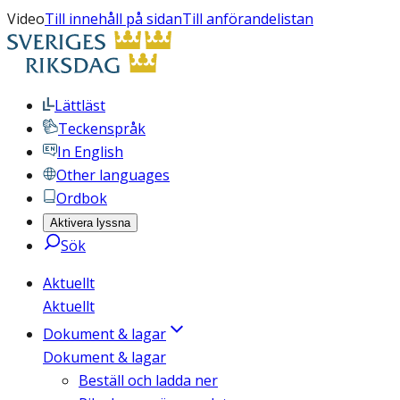
Video
Till innehåll på sidan
Till anförandelistan
Lättläst
Teckenspråk
In English
Other languages
Ordbok
Aktivera lyssna
Sök
Aktuellt
Aktuellt
Dokument & lagar
Dokument & lagar
Beställ och ladda ner