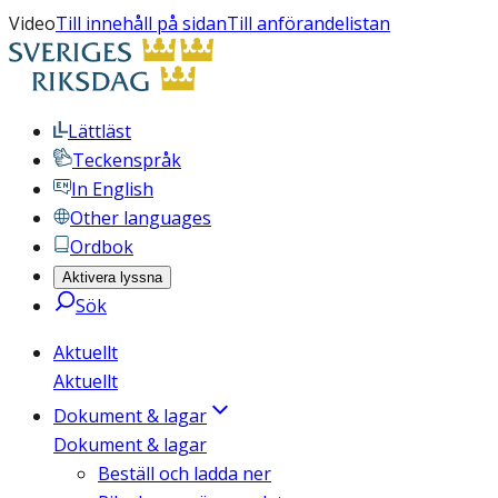
Video
Till innehåll på sidan
Till anförandelistan
Lättläst
Teckenspråk
In English
Other languages
Ordbok
Aktivera lyssna
Sök
Aktuellt
Aktuellt
Dokument & lagar
Dokument & lagar
Beställ och ladda ner