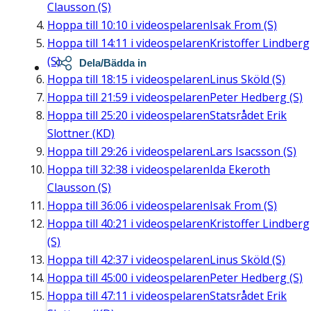
Clausson (S)
Hoppa till
10:10
i videospelaren
Isak From (S)
Hoppa till
14:11
i videospelaren
Kristoffer Lindberg
(S)
Dela/Bädda in
Hoppa till
18:15
i videospelaren
Linus Sköld (S)
Hoppa till
21:59
i videospelaren
Peter Hedberg (S)
Hoppa till
25:20
i videospelaren
Statsrådet Erik
Slottner (KD)
Hoppa till
29:26
i videospelaren
Lars Isacsson (S)
Hoppa till
32:38
i videospelaren
Ida Ekeroth
Clausson (S)
Hoppa till
36:06
i videospelaren
Isak From (S)
Hoppa till
40:21
i videospelaren
Kristoffer Lindberg
(S)
Hoppa till
42:37
i videospelaren
Linus Sköld (S)
Hoppa till
45:00
i videospelaren
Peter Hedberg (S)
Hoppa till
47:11
i videospelaren
Statsrådet Erik