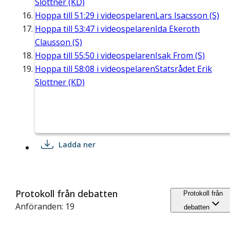
Slottner (KD)
Hoppa till
51:29
i videospelaren
Lars Isacsson (S)
Hoppa till
53:47
i videospelaren
Ida Ekeroth
Clausson (S)
Hoppa till
55:50
i videospelaren
Isak From (S)
Hoppa till
58:08
i videospelaren
Statsrådet Erik
Slottner (KD)
Ladda ner
Protokoll från debatten
Protokoll från
Anföranden: 19
debatten