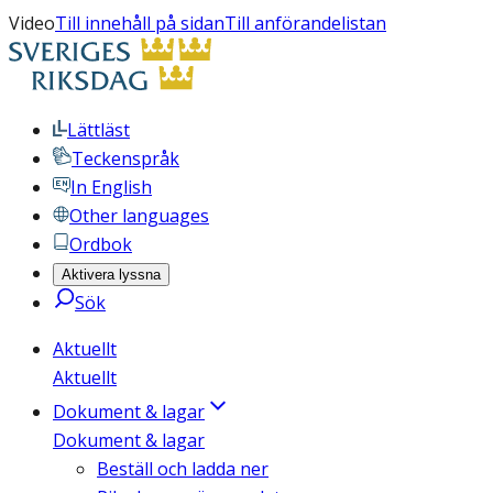
Video
Till innehåll på sidan
Till anförandelistan
Lättläst
Teckenspråk
In English
Other languages
Ordbok
Aktivera lyssna
Sök
Aktuellt
Aktuellt
Dokument & lagar
Dokument & lagar
Beställ och ladda ner