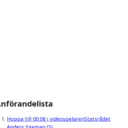
nförandelista
Hoppa till
00:08
i videospelaren
Statsrådet
Anders Ygeman (S)