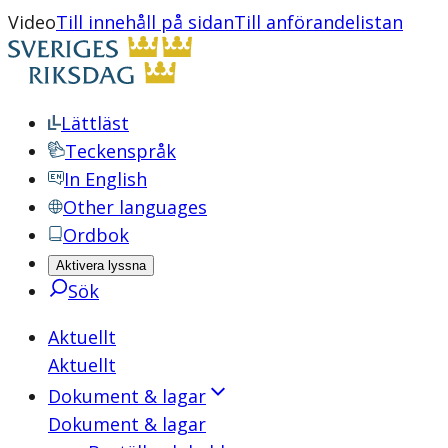
Video
Till innehåll på sidan
Till anförandelistan
Lättläst
Teckenspråk
In English
Other languages
Ordbok
Aktivera lyssna
Sök
Aktuellt
Aktuellt
Dokument & lagar
Dokument & lagar