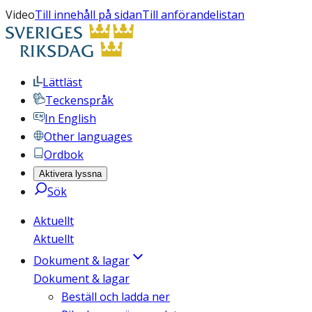
Video
Till innehåll på sidan
Till anförandelistan
Lättläst
Teckenspråk
In English
Other languages
Ordbok
Aktivera lyssna
Sök
Aktuellt
Aktuellt
Dokument & lagar
Dokument & lagar
Beställ och ladda ner