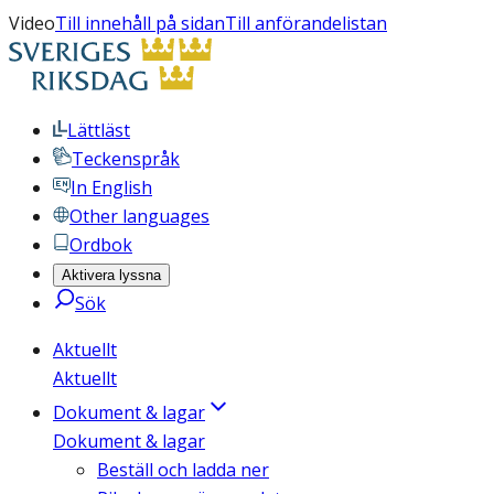
Video
Till innehåll på sidan
Till anförandelistan
Lättläst
Teckenspråk
In English
Other languages
Ordbok
Aktivera lyssna
Sök
Aktuellt
Aktuellt
Dokument & lagar
Dokument & lagar
Beställ och ladda ner